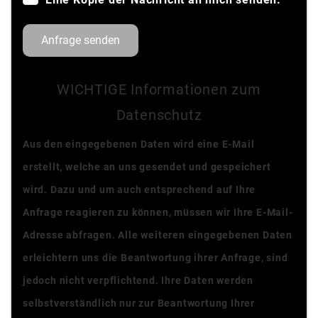
Anfrage senden
WICHTIGE Informationen zum
Datenschutz
Aus den eingegebenen Daten wird eine E-Mail
erstellt, welche an uns gesendet und gespeichert
wird. Dazu und um auch entsprechend auf Ihre
Anfrage reagieren zu können, müssen wir Ihre E-Mail-
Adresse abfragen. Alle weiteren eingegebenen Daten
erleichtern uns die Beantwortung ihrer Anfrage, sind
jedoch nicht verpflichtend. Ihre Daten werden
selbstverständlich nur zur Beantwortung Ihrer