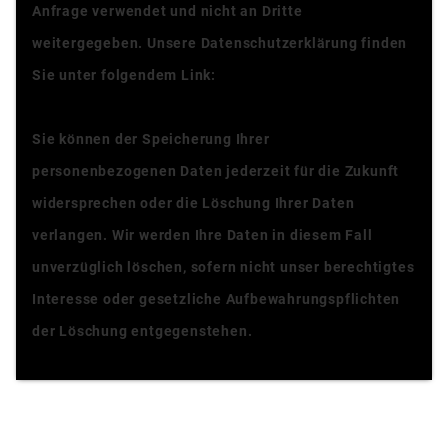
Anfrage verwendet und nicht an Dritte
weitergegeben. Unsere Datenschutzerklärung finden
Sie unter folgendem Link:
Datenschutzerklärung
Sie können der Speicherung Ihrer
personenbezogenen Daten jederzeit für die Zukunft
widersprechen oder die Löschung Ihrer Daten
verlangen. Wir werden Ihre Daten in diesem Fall
unverzüglich löschen, sofern nicht unser berechtigtes
Interesse oder gesetzliche Aufbewahrungspflichten
der Löschung entgegenstehen.