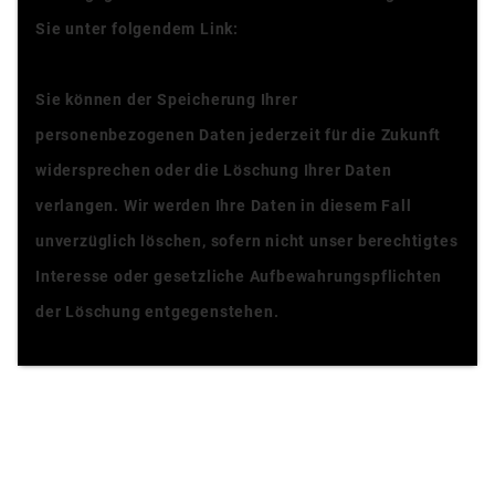
Sie unter folgendem Link:
Datenschutzerklärung
Sie können der Speicherung Ihrer
personenbezogenen Daten jederzeit für die Zukunft
widersprechen oder die Löschung Ihrer Daten
verlangen. Wir werden Ihre Daten in diesem Fall
unverzüglich löschen, sofern nicht unser berechtigtes
Interesse oder gesetzliche Aufbewahrungspflichten
der Löschung entgegenstehen.