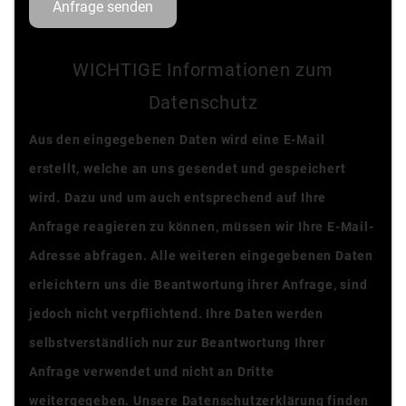
Anfrage senden
WICHTIGE Informationen zum
Datenschutz
Aus den eingegebenen Daten wird eine E-Mail
erstellt, welche an uns gesendet und gespeichert
wird. Dazu und um auch entsprechend auf Ihre
Anfrage reagieren zu können, müssen wir Ihre E-Mail-
Adresse abfragen. Alle weiteren eingegebenen Daten
erleichtern uns die Beantwortung ihrer Anfrage, sind
jedoch nicht verpflichtend. Ihre Daten werden
selbstverständlich nur zur Beantwortung Ihrer
Anfrage verwendet und nicht an Dritte
weitergegeben. Unsere Datenschutzerklärung finden