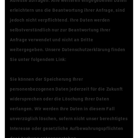
Adresse abfragen. Alle weiteren eingegebenen Daten
erleichtern uns die Beantwortung ihrer Anfrage, sind
jedoch nicht verpflichtend. Ihre Daten werden
selbstverständlich nur zur Beantwortung Ihrer
Anfrage verwendet und nicht an Dritte
weitergegeben. Unsere Datenschutzerklärung finden
Sie unter folgendem Link:
Datenschutzerklärung
Sie können der Speicherung Ihrer
personenbezogenen Daten jederzeit für die Zukunft
widersprechen oder die Löschung Ihrer Daten
verlangen. Wir werden Ihre Daten in diesem Fall
unverzüglich löschen, sofern nicht unser berechtigtes
Interesse oder gesetzliche Aufbewahrungspflichten